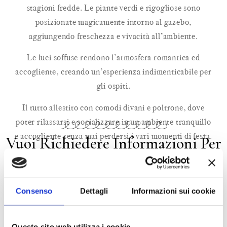
stagioni fredde. Le piante verdi e rigogliose sono
posizionate magicamente intorno al gazebo,
aggiungendo freschezza e vivacità all’ambiente.
Le luci soffuse rendono l’atmosfera romantica ed
accogliente, creando un’esperienza indimenticabile per
gli ospiti.
Il tutto allestito con comodi divani e poltrone, dove
poter rilassarsi e socializzare in un ambiente tranquillo
e accogliente senza mai perdersi i vari momenti di festa.
Vuoi Richiedere Informazioni Per
Il Tuo Matrimonio? Compila Il
Form Qui Sotto
Nome
Consenso
Dettagli
Informazioni sui cookie
Questo sito web utilizza i cookie