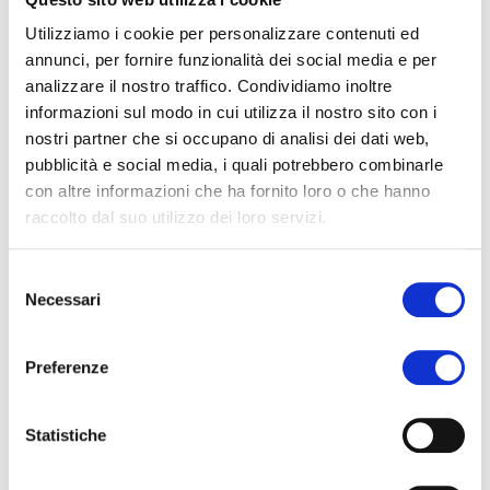
Cognome
Utilizziamo i cookie per personalizzare contenuti ed
annunci, per fornire funzionalità dei social media e per
analizzare il nostro traffico. Condividiamo inoltre
Telefono
informazioni sul modo in cui utilizza il nostro sito con i
nostri partner che si occupano di analisi dei dati web,
pubblicità e social media, i quali potrebbero combinarle
con altre informazioni che ha fornito loro o che hanno
Email
raccolto dal suo utilizzo dei loro servizi.
Selezione
Data Evento
Necessari
del
consenso
Preferenze
Numero di Persone
Statistiche
Tipo di evento