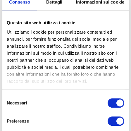
Consenso
Dettagli
Informazioni sui cookie
Questo sito web utilizza i cookie
Utilizziamo i cookie per personalizzare contenuti ed
annunci, per fornire funzionalità dei social media e per
analizzare il nostro traffico. Condividiamo inoltre
informazioni sul modo in cui utilizza il nostro sito con i
nostri partner che si occupano di analisi dei dati web,
pubblicità e social media, i quali potrebbero combinarle
Would You Like To Request
con altre informazioni che ha fornito loro o che hanno
raccolto dal suo utilizzo dei loro servizi.
Information For Your Event?
Please Fill Out The Form Below.
Selezione
Name
Necessari
del
consenso
Preferenze
Surname