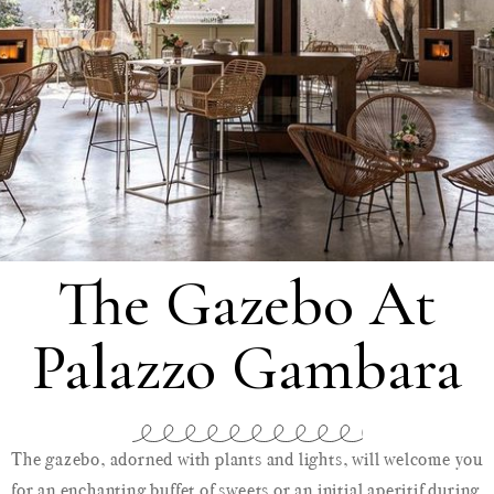
The Gazebo At
Palazzo Gambara
The gazebo, adorned with plants and lights, will welcome you
for an enchanting buffet of sweets or an initial aperitif during