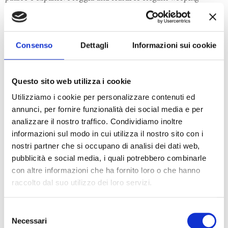
willows, lush greenery, and vibrant flowers. The pathways
are crafted from fine Botticino marble.
Consenso
Dettagli
Informazioni sui cookie
The entire structure is equipped with an RGB lighting
system, which enhances its grandeur during evening events.
Questo sito web utilizza i cookie
The park is directly accessible from the parking area via a
stately tree-lined avenue.
Utilizziamo i cookie per personalizzare contenuti ed
annunci, per fornire funzionalità dei social media e per
analizzare il nostro traffico. Condividiamo inoltre
Park
informazioni sul modo in cui utilizza il nostro sito con i
nostri partner che si occupano di analisi dei dati web,
Area: 3000 sqm
pubblicità e social media, i quali potrebbero combinarle
Dimensions: 20×10 m
con altre informazioni che ha fornito loro o che hanno
Fixed Stage: 4×3 m
raccolto dal suo utilizzo dei loro servizi.
Capacity for Setup:
Selezione
Necessari
Cocktail: 500 Guests
del