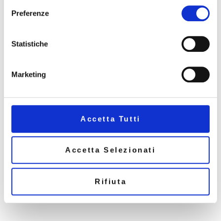
Preferenze
Statistiche
Marketing
Request Information
Laura Manenti
Accetta Tutti
Business Events Manager
Accetta Selezionati
Ph. +39 388 244 2365
Email:
business@mariucciaeventi.it
Rifiuta