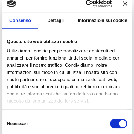
The Lounge Space is the hall dedicated to welcoming or
registration during daytime events, or for after-dinner
Consenso
Dettagli
Informazioni sui cookie
celebrations and festivities.
Questo sito web utilizza i cookie
Lounge Space
Utilizziamo i cookie per personalizzare contenuti ed
Area: 200 sqm
annunci, per fornire funzionalità dei social media e per
Fixed Stage: No
analizzare il nostro traffico. Condividiamo inoltre
Natural Light: Yes
informazioni sul modo in cui utilizza il nostro sito con i
nostri partner che si occupano di analisi dei dati web,
Darkenable: No
pubblicità e social media, i quali potrebbero combinarle
Capacity for Setup
con altre informazioni che ha fornito loro o che hanno
raccolto dal suo utilizzo dei loro servizi.
Welcome Coffee: 200 Guests
Selezione
Download The Technical Sheet
Necessari
del
consenso