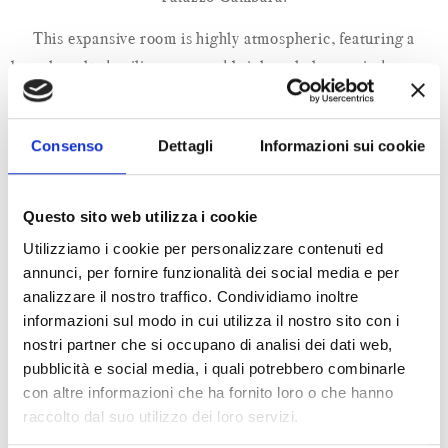
This expansive room is highly atmospheric, featuring a
barrel-vaulted ceiling, exposed brickwork, large windows, an
elegant staircase, cozy lounge corners, and bohemian-style
furnishings and decor, all set in a space with a charmingly
Consenso
Dettagli
Informazioni sui cookie
decadent vibe.
It’s the perfect choice for informal gatherings, working
Questo sito web utilizza i cookie
tables, or those seeking unconventional meeting spaces.
Utilizziamo i cookie per personalizzare contenuti ed
annunci, per fornire funzionalità dei social media e per
Barrel Hall
analizzare il nostro traffico. Condividiamo inoltre
informazioni sul modo in cui utilizza il nostro sito con i
Area: 200 sqm
nostri partner che si occupano di analisi dei dati web,
Dimensions: 20×10 m
pubblicità e social media, i quali potrebbero combinarle
Fixed Stage: 6×6 m
con altre informazioni che ha fornito loro o che hanno
Natural Light: Yes
raccolto dal suo utilizzo dei loro servizi.
Darkenable: No